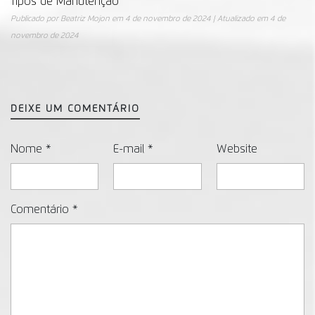
Tipos de Manutenção
Publicado por
Beatriz Mojon
em
4 de novembro de 2024
| Atualizado em
4 de
novembro de 2024
DEIXE UM COMENTÁRIO
Nome
*
E-mail
*
Website
Comentário
*