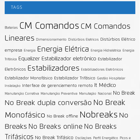
TAGS
CM Comandos
CM Comandos
Baterias
Lineares
Distúrbios Elétrico
Dimensionamento
Distúrbios Eletricos
Energia Elétrica
empresa
Energia
Energia Hidrelétrica
Energia
Equalizer
Estabilizador eletrônico
Estabilizador
Trifásica
Estabilizadores
Eletrônicos
Estabilizadores Eletrônicos
Estabilizador Monofásico
Estabilizador Trifásico
Gestão Hospitalar
It Médico
Interface de gerenciamento remoto
Instalação
No Break
Manutenção Corretiva
Manutenção Preventiva
Manuteção
Nacional
No Break
No Break dupla conversão
Nobreaks
Monofásico
No
No Break offline
Breaks
No Breaks online
No Breaks
Trifásicos
No Break Trifásico
Oscilações
Perfil Energético
Picos e