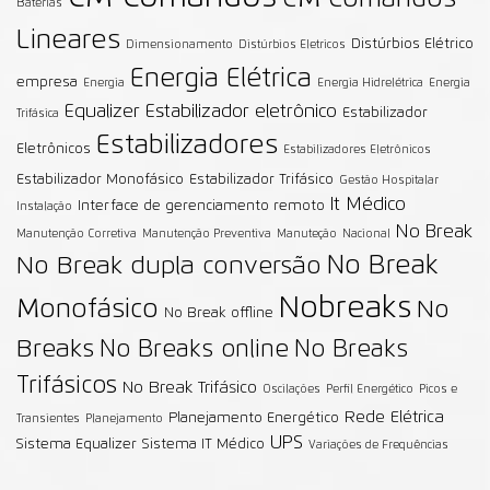
Baterias
Lineares
Distúrbios Elétrico
Dimensionamento
Distúrbios Eletricos
Energia Elétrica
empresa
Energia
Energia Hidrelétrica
Energia
Equalizer
Estabilizador eletrônico
Estabilizador
Trifásica
Estabilizadores
Eletrônicos
Estabilizadores Eletrônicos
Estabilizador Monofásico
Estabilizador Trifásico
Gestão Hospitalar
It Médico
Interface de gerenciamento remoto
Instalação
No Break
Manutenção Corretiva
Manutenção Preventiva
Manuteção
Nacional
No Break
No Break dupla conversão
Nobreaks
Monofásico
No
No Break offline
Breaks
No Breaks online
No Breaks
Trifásicos
No Break Trifásico
Oscilações
Perfil Energético
Picos e
Rede Elétrica
Planejamento Energético
Transientes
Planejamento
UPS
Sistema Equalizer
Sistema IT Médico
Variações de Frequências