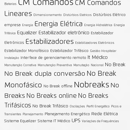
CM Comandos
CM Comandos
Baterias
Lineares
Distúrbios Elétrico
Dimensionamento
Distúrbios Eletricos
Energia Elétrica
empresa
Energia
Energia Hidrelétrica
Energia
Equalizer
Estabilizador eletrônico
Estabilizador
Trifásica
Estabilizadores
Eletrônicos
Estabilizadores Eletrônicos
Estabilizador Monofásico
Estabilizador Trifásico
Gestão Hospitalar
It Médico
Interface de gerenciamento remoto
Instalação
No Break
Manutenção Corretiva
Manutenção Preventiva
Manuteção
Nacional
No Break
No Break dupla conversão
Nobreaks
Monofásico
No
No Break offline
Breaks
No Breaks online
No Breaks
Trifásicos
No Break Trifásico
Oscilações
Perfil Energético
Picos e
Rede Elétrica
Planejamento Energético
Transientes
Planejamento
UPS
Sistema Equalizer
Sistema IT Médico
Variações de Frequências