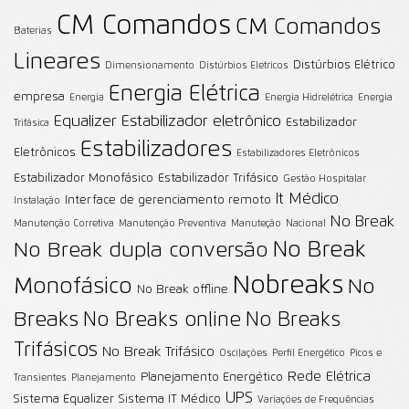
CM Comandos
CM Comandos
Baterias
Lineares
Distúrbios Elétrico
Dimensionamento
Distúrbios Eletricos
Energia Elétrica
empresa
Energia
Energia Hidrelétrica
Energia
Equalizer
Estabilizador eletrônico
Estabilizador
Trifásica
Estabilizadores
Eletrônicos
Estabilizadores Eletrônicos
Estabilizador Monofásico
Estabilizador Trifásico
Gestão Hospitalar
It Médico
Interface de gerenciamento remoto
Instalação
No Break
Manutenção Corretiva
Manutenção Preventiva
Manuteção
Nacional
No Break
No Break dupla conversão
Nobreaks
Monofásico
No
No Break offline
Breaks
No Breaks online
No Breaks
Trifásicos
No Break Trifásico
Oscilações
Perfil Energético
Picos e
Rede Elétrica
Planejamento Energético
Transientes
Planejamento
UPS
Sistema Equalizer
Sistema IT Médico
Variações de Frequências