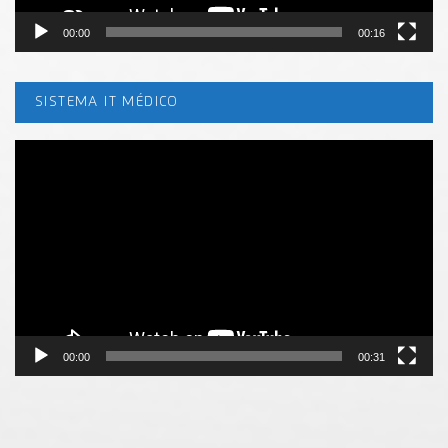
00:00
00:16
SISTEMA IT MÉDICO
Tocador
de
vídeo
00:00
00:31