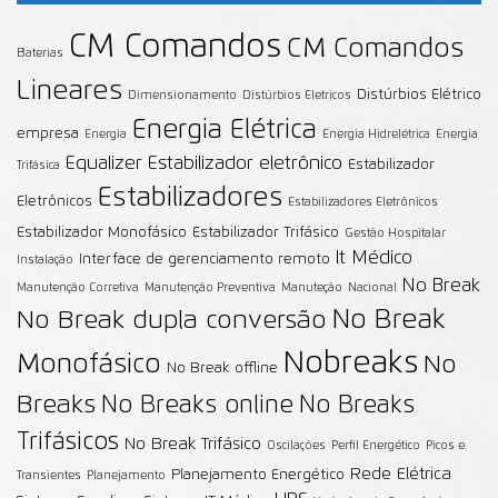
CM Comandos
CM Comandos
Baterias
Lineares
Distúrbios Elétrico
Dimensionamento
Distúrbios Eletricos
Energia Elétrica
empresa
Energia
Energia Hidrelétrica
Energia
Equalizer
Estabilizador eletrônico
Estabilizador
Trifásica
Estabilizadores
Eletrônicos
Estabilizadores Eletrônicos
Estabilizador Monofásico
Estabilizador Trifásico
Gestão Hospitalar
It Médico
Interface de gerenciamento remoto
Instalação
No Break
Manutenção Corretiva
Manutenção Preventiva
Manuteção
Nacional
No Break
No Break dupla conversão
Nobreaks
Monofásico
No
No Break offline
Breaks
No Breaks online
No Breaks
Trifásicos
No Break Trifásico
Oscilações
Perfil Energético
Picos e
Rede Elétrica
Planejamento Energético
Transientes
Planejamento