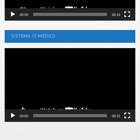
00:00
00:16
SISTEMA IT MÉDICO
Tocador
de
vídeo
00:00
00:31