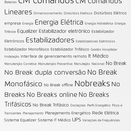
CM Comandos
CM Comandos
Baterias
Lineares
Distúrbios Elétrico
Dimensionamento
Distúrbios Eletricos
Energia Elétrica
empresa
Energia
Energia Hidrelétrica
Energia
Equalizer
Estabilizador eletrônico
Estabilizador
Trifásica
Estabilizadores
Eletrônicos
Estabilizadores Eletrônicos
Estabilizador Monofásico
Estabilizador Trifásico
Gestão Hospitalar
It Médico
Interface de gerenciamento remoto
Instalação
No Break
Manutenção Corretiva
Manutenção Preventiva
Manuteção
Nacional
No Break
No Break dupla conversão
Nobreaks
Monofásico
No
No Break offline
Breaks
No Breaks online
No Breaks
Trifásicos
No Break Trifásico
Oscilações
Perfil Energético
Picos e
Rede Elétrica
Planejamento Energético
Transientes
Planejamento
UPS
Sistema Equalizer
Sistema IT Médico
Variações de Frequências