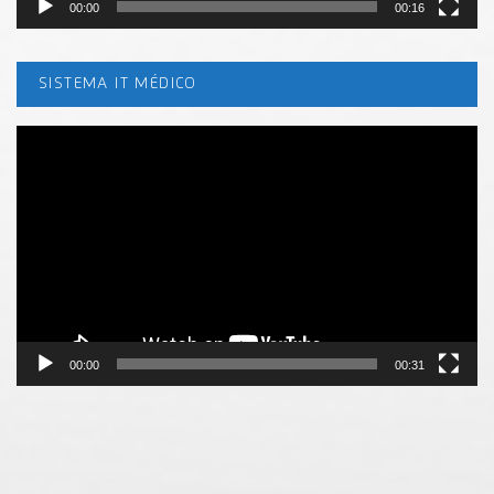
00:00
00:16
SISTEMA IT MÉDICO
Tocador
de
vídeo
00:00
00:31