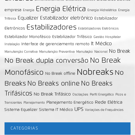
Energia Elétrica
empresa
Energia
Energia Hidrelétrica
Energia
Equalizer
Estabilizador eletrônico
Estabilizador
Trifásica
Estabilizadores
Eletrônicos
Estabilizadores Eletrônicos
Estabilizador Monofásico
Estabilizador Trifásico
Gestão Hospitalar
It Médico
Interface de gerenciamento remoto
Instalação
No Break
Manutenção Corretiva
Manutenção Preventiva
Manuteção
Nacional
No Break
No Break dupla conversão
Nobreaks
Monofásico
No
No Break offline
Breaks
No Breaks online
No Breaks
Trifásicos
No Break Trifásico
Oscilações
Perfil Energético
Picos e
Rede Elétrica
Planejamento Energético
Transientes
Planejamento
UPS
Sistema Equalizer
Sistema IT Médico
Variações de Frequências
CATEGORIAS