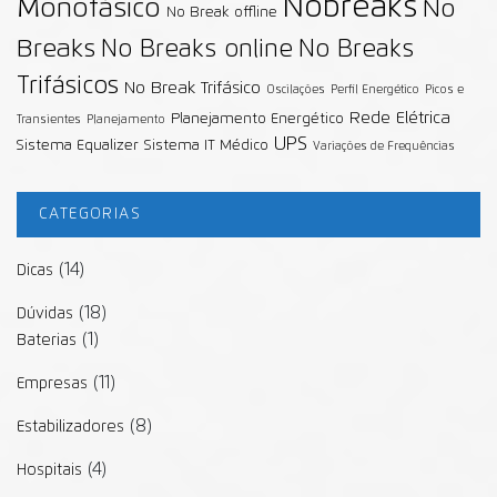
Nobreaks
Monofásico
No
No Break offline
Breaks
No Breaks online
No Breaks
Trifásicos
No Break Trifásico
Oscilações
Perfil Energético
Picos e
Rede Elétrica
Planejamento Energético
Transientes
Planejamento
UPS
Sistema Equalizer
Sistema IT Médico
Variações de Frequências
CATEGORIAS
(14)
Dicas
(18)
Dúvidas
(1)
Baterias
(11)
Empresas
(8)
Estabilizadores
(4)
Hospitais