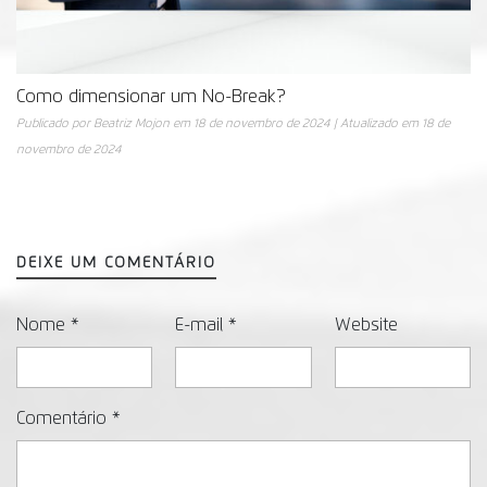
Como dimensionar um No-Break?
Publicado por
Beatriz Mojon
em
18 de novembro de 2024
| Atualizado em
18 de
novembro de 2024
DEIXE UM COMENTÁRIO
Nome
*
E-mail
*
Website
Comentário
*