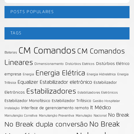
POSTS POPULARES
TAGS
CM Comandos
CM Comandos
Baterias
Lineares
Distúrbios Elétrico
Dimensionamento
Distúrbios Eletricos
Energia Elétrica
empresa
Energia
Energia Hidrelétrica
Energia
Equalizer
Estabilizador eletrônico
Estabilizador
Trifásica
Estabilizadores
Eletrônicos
Estabilizadores Eletrônicos
Estabilizador Monofásico
Estabilizador Trifásico
Gestão Hospitalar
It Médico
Interface de gerenciamento remoto
Instalação
No Break
Manutenção Corretiva
Manutenção Preventiva
Manuteção
Nacional
No Break
No Break dupla conversão