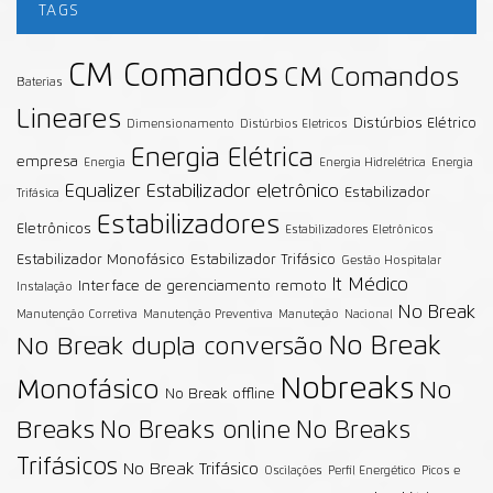
TAGS
CM Comandos
CM Comandos
Baterias
Lineares
Distúrbios Elétrico
Dimensionamento
Distúrbios Eletricos
Energia Elétrica
empresa
Energia
Energia Hidrelétrica
Energia
Equalizer
Estabilizador eletrônico
Estabilizador
Trifásica
Estabilizadores
Eletrônicos
Estabilizadores Eletrônicos
Estabilizador Monofásico
Estabilizador Trifásico
Gestão Hospitalar
It Médico
Interface de gerenciamento remoto
Instalação
No Break
Manutenção Corretiva
Manutenção Preventiva
Manuteção
Nacional
No Break
No Break dupla conversão
Nobreaks
Monofásico
No
No Break offline
Breaks
No Breaks online
No Breaks
Trifásicos
No Break Trifásico
Oscilações
Perfil Energético
Picos e