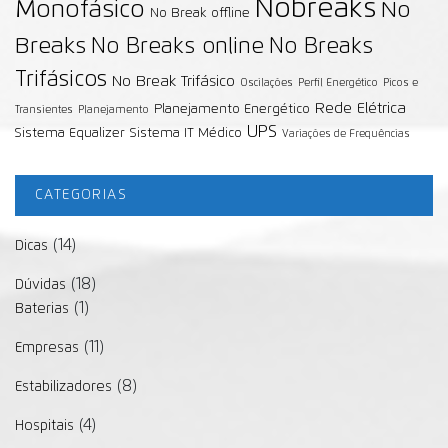
Nobreaks
Monofásico
No
No Break offline
Breaks
No Breaks online
No Breaks
Trifásicos
No Break Trifásico
Oscilações
Perfil Energético
Picos e
Rede Elétrica
Planejamento Energético
Transientes
Planejamento
UPS
Sistema Equalizer
Sistema IT Médico
Variações de Frequências
CATEGORIAS
(14)
Dicas
(18)
Dúvidas
(1)
Baterias
(11)
Empresas
(8)
Estabilizadores
(4)
Hospitais