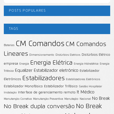
POSTS POPULARES
TAGS
CM Comandos
CM Comandos
Baterias
Lineares
Distúrbios Elétrico
Dimensionamento
Distúrbios Eletricos
Energia Elétrica
empresa
Energia
Energia Hidrelétrica
Energia
Equalizer
Estabilizador eletrônico
Estabilizador
Trifásica
Estabilizadores
Eletrônicos
Estabilizadores Eletrônicos
Estabilizador Monofásico
Estabilizador Trifásico
Gestão Hospitalar
It Médico
Interface de gerenciamento remoto
Instalação
No Break
Manutenção Corretiva
Manutenção Preventiva
Manuteção
Nacional
No Break
No Break dupla conversão