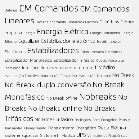
CM Comandos
CM Comandos
Baterias
Lineares
Distúrbios Elétrico
Dimensionamento
Distúrbios Eletricos
Energia Elétrica
empresa
Energia
Energia Hidrelétrica
Energia
Equalizer
Estabilizador eletrônico
Estabilizador
Trifásica
Estabilizadores
Eletrônicos
Estabilizadores Eletrônicos
Estabilizador Monofásico
Estabilizador Trifásico
Gestão Hospitalar
It Médico
Interface de gerenciamento remoto
Instalação
No Break
Manutenção Corretiva
Manutenção Preventiva
Manuteção
Nacional
No Break
No Break dupla conversão
Nobreaks
Monofásico
No
No Break offline
Breaks
No Breaks online
No Breaks
Trifásicos
No Break Trifásico
Oscilações
Perfil Energético
Picos e
Rede Elétrica
Planejamento Energético
Transientes
Planejamento
UPS
Sistema Equalizer
Sistema IT Médico
Variações de Frequências