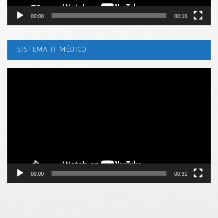
00:00
00:16
SISTEMA IT MÉDICO
Tocador
de
vídeo
00:00
00:31