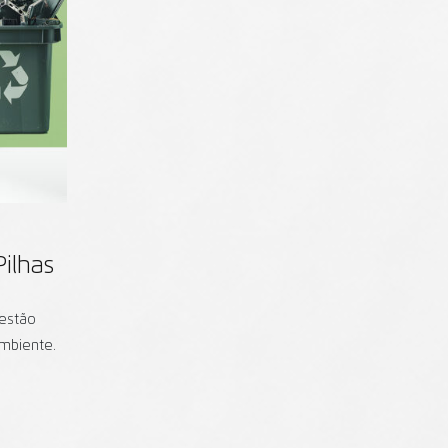
Pilhas
gestão
mbiente.