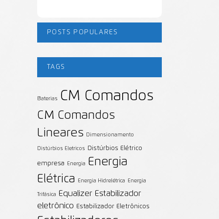
POSTS POPULARES
TAGS
CM Comandos
Baterias
CM Comandos
Lineares
Dimensionamento
Distúrbios Elétrico
Distúrbios Eletricos
Energia
empresa
Energia
Elétrica
Energia Hidrelétrica
Energia
Equalizer
Estabilizador
Trifásica
eletrônico
Estabilizador Eletrônicos