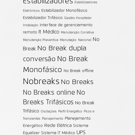
Estabilizadores
Estabilizadores
Estabilizador Monofásico
Eletrônicos
Estabilizador Trifásico
Gestão Hospitalar
Interface de gerenciamento
Instalação
It Médico
remoto
Manutenção Corretiva
No
Manutenção Preventiva
Manuteção
Nacional
No Break dupla
Break
No Break
conversão
Monofásico
No Break offline
Nobreaks
No Breaks
No Breaks online
No
Breaks Trifásicos
No Break
Trifásico
Oscilações
Perfil Energético
Picos e
Planejamento
Transientes
Planejamento
Rede Elétrica
Energético
Sistema
UPS
Equalizer
Sistema IT Médico