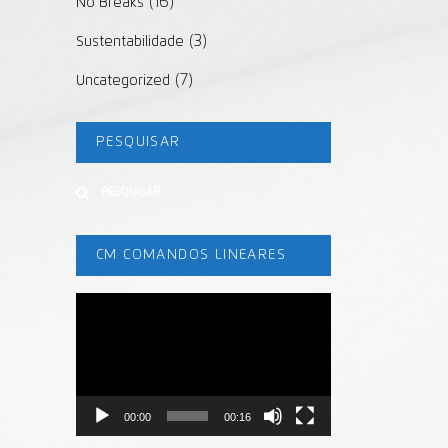
(16)
No Breaks
(3)
Sustentabilidade
(7)
Uncategorized
PESQUISAR
Buscar
CM COMANDOS LINEARES
Tocador
de
vídeo
00:00
00:16