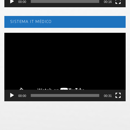
00:00
00:16
SISTEMA IT MÉDICO
Tocador
de
vídeo
00:00
00:31