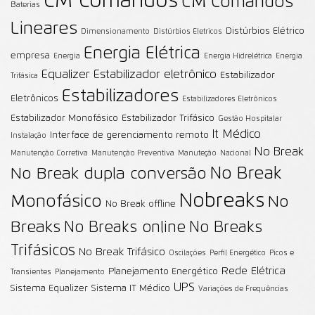
CM Comandos
CM Comandos
Baterias
Lineares
Distúrbios Elétrico
Dimensionamento
Distúrbios Eletricos
Energia Elétrica
empresa
Energia
Energia Hidrelétrica
Energia
Equalizer
Estabilizador eletrônico
Estabilizador
Trifásica
Estabilizadores
Eletrônicos
Estabilizadores Eletrônicos
Estabilizador Monofásico
Estabilizador Trifásico
Gestão Hospitalar
It Médico
Interface de gerenciamento remoto
Instalação
No Break
Manutenção Corretiva
Manutenção Preventiva
Manuteção
Nacional
No Break
No Break dupla conversão
Nobreaks
Monofásico
No
No Break offline
Breaks
No Breaks online
No Breaks
Trifásicos
No Break Trifásico
Oscilações
Perfil Energético
Picos e
Rede Elétrica
Planejamento Energético
Transientes
Planejamento
UPS
Sistema Equalizer
Sistema IT Médico
Variações de Frequências