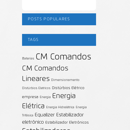
POSTS POPULARES
TAGS
CM Comandos
Baterias
CM Comandos
Lineares
Dimensionamento
Distúrbios Elétrico
Distúrbios Eletricos
Energia
empresa
Energia
Elétrica
Energia Hidrelétrica
Energia
Equalizer
Estabilizador
Trifásica
eletrônico
Estabilizador Eletrônicos