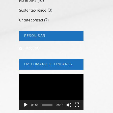
(16)
No Breaks
(3)
Sustentabilidade
(7)
Uncategorized
PESQUISAR
Buscar
CM COMANDOS LINEARES
Tocador
de
vídeo
00:00
00:16