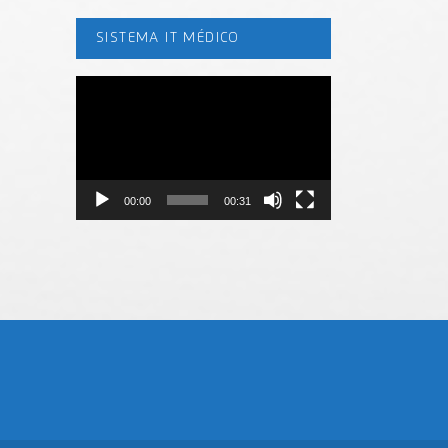
SISTEMA IT MÉDICO
Tocador
de
vídeo
00:00
00:31