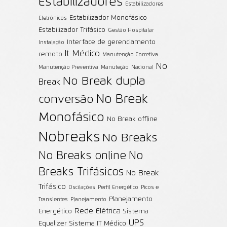
Estabilizadores
Estabilizadores
Estabilizador Monofásico
Eletrônicos
Estabilizador Trifásico
Gestão Hospitalar
Interface de gerenciamento
Instalação
It Médico
remoto
Manutenção Corretiva
No
Manutenção Preventiva
Manuteção
Nacional
No Break dupla
Break
No Break
conversão
Monofásico
No Break offline
Nobreaks
No Breaks
No Breaks online
No
Breaks Trifásicos
No Break
Trifásico
Oscilações
Perfil Energético
Picos e
Planejamento
Transientes
Planejamento
Rede Elétrica
Energético
Sistema
UPS
Equalizer
Sistema IT Médico