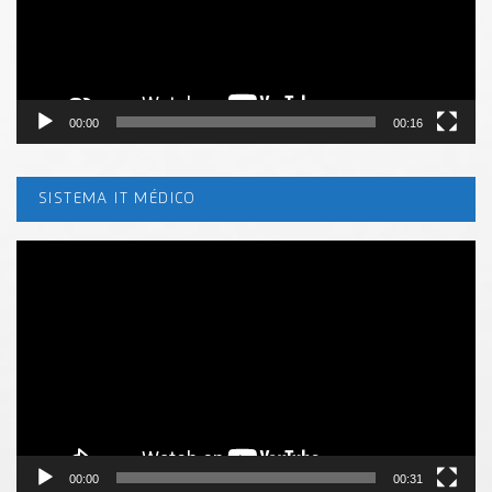
00:00
00:16
SISTEMA IT MÉDICO
Tocador
de
vídeo
00:00
00:31