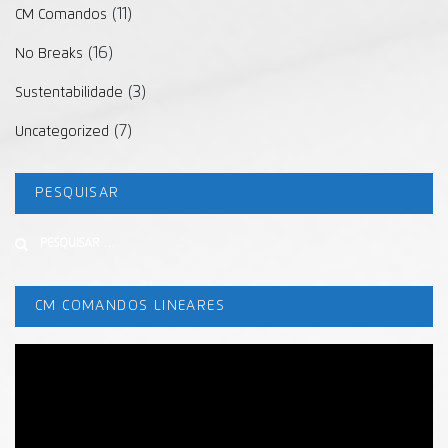
(11)
CM Comandos
(16)
No Breaks
(3)
Sustentabilidade
(7)
Uncategorized
PESQUISAR
Buscar
CM COMANDOS LINEARES
Tocador
de
vídeo