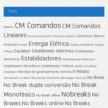
TAGS
CM Comandos
CM Comandos
Baterias
Lineares
Distúrbios Elétrico
Dimensionamento
Distúrbios Eletricos
Energia Elétrica
empresa
Energia
Energia Hidrelétrica
Energia
Equalizer
Estabilizador eletrônico
Estabilizador
Trifásica
Estabilizadores
Eletrônicos
Estabilizadores Eletrônicos
Estabilizador Monofásico
Estabilizador Trifásico
Gestão Hospitalar
It Médico
Interface de gerenciamento remoto
Instalação
No Break
Manutenção Corretiva
Manutenção Preventiva
Manuteção
Nacional
No Break
No Break dupla conversão
Nobreaks
Monofásico
No
No Break offline
Breaks
No Breaks online
No Breaks