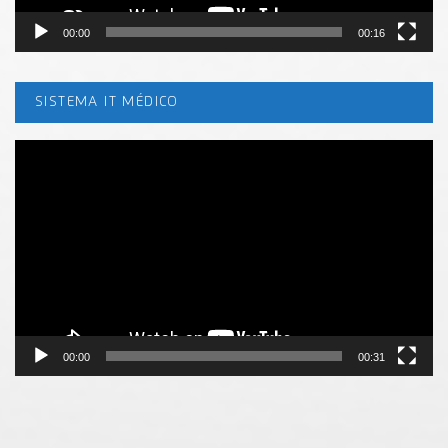
00:00
00:16
SISTEMA IT MÉDICO
Tocador
de
vídeo
00:00
00:31