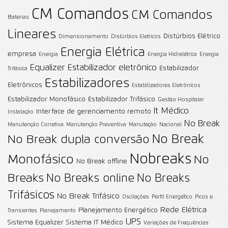
CM Comandos
CM Comandos
Baterias
Lineares
Distúrbios Elétrico
Dimensionamento
Distúrbios Eletricos
Energia Elétrica
empresa
Energia
Energia Hidrelétrica
Energia
Equalizer
Estabilizador eletrônico
Estabilizador
Trifásica
Estabilizadores
Eletrônicos
Estabilizadores Eletrônicos
Estabilizador Monofásico
Estabilizador Trifásico
Gestão Hospitalar
It Médico
Interface de gerenciamento remoto
Instalação
No Break
Manutenção Corretiva
Manutenção Preventiva
Manuteção
Nacional
No Break
No Break dupla conversão
Nobreaks
Monofásico
No
No Break offline
Breaks
No Breaks online
No Breaks
Trifásicos
No Break Trifásico
Oscilações
Perfil Energético
Picos e
Rede Elétrica
Planejamento Energético
Transientes
Planejamento
UPS
Sistema Equalizer
Sistema IT Médico
Variações de Frequências